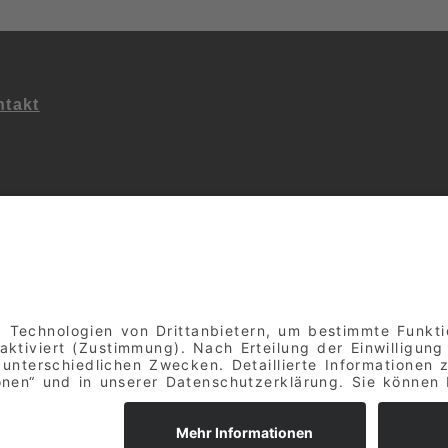
takt
ialen