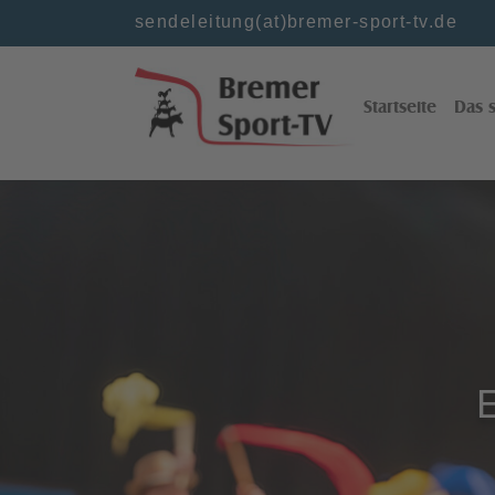
Skip to main content
Skip to page footer
sendeleitung(at)bremer-sport-tv.de
Startseite
Das s