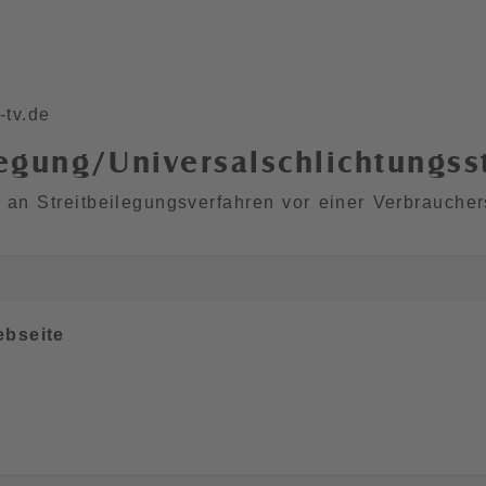
-tv.de
legung/Universal­schlichtungs­s
t, an Streitbeilegungsverfahren vor einer Verbrauche
ebseite