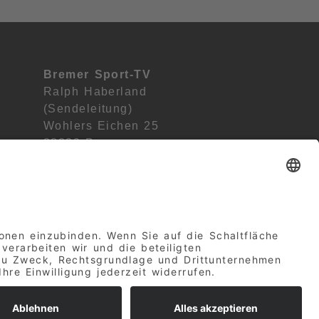
Bremer Sport-TV
Ralph Haberland
(Sendeleitung)
Wohlers Eichen 25
28239 Bremen
Deutschland
Facebook
Instagram
YouTub