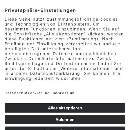
Bremer Sport-TV
Ralph Haberland (Sendeleitung)
Wohlers Eichen 25
28239 Bremen
Deutschland
Folgt uns in den Sozialen
Netzwerken
Facebook
Instagram
YouTube
© 2024 - 2026 Bremer Sport-TV
Realisierung und Umsetzung
Infinity Labs