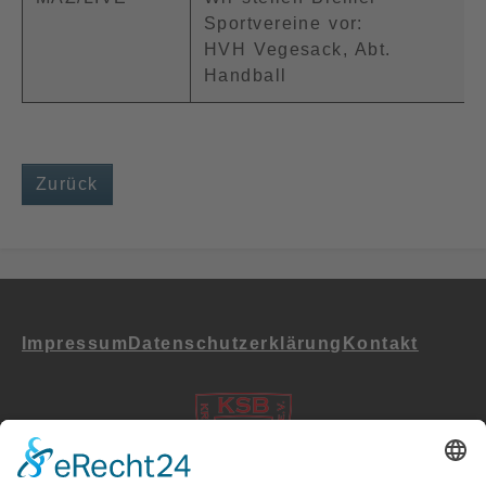
Sportvereine vor:
HVH Vegesack, Abt.
Handball
Zurück
Impressum
Datenschutz­erklärung
Kontakt