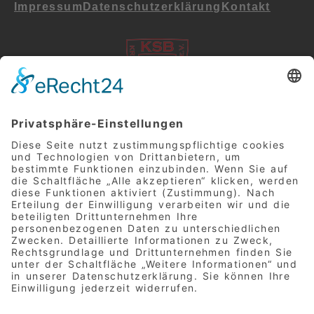
Impressum
Datenschutz­erklärung
Kontakt
Bremer Sport-TV
Ralph Haberland (Sendeleitung)
Wohlers Eichen 25
28239 Bremen
Deutschland
Folgt uns in den Sozialen