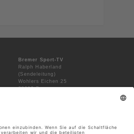
Bremer Sport-TV
Ralph Haberland
(Sendeleitung)
Wohlers Eichen 25
28239 Bremen
Deutschland