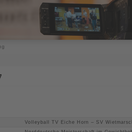
ng
7
Volleyball TV Eiche Horn – SV Wietmars
Norddeutsche Meisterschaft im Gewichth