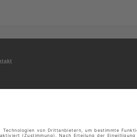
takt
ialen