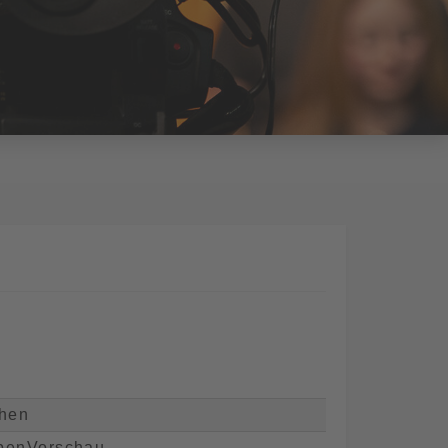
chen
ebenVorschau