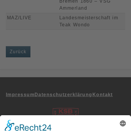
Bremen 1860 – VSG
Ammerland
MAZ/LIVE
Landesmeisterschaft im
Teak Wondo
Zurück
Impressum
Datenschutz­erklärung
Kontakt