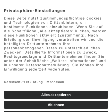
Bremer Sport-TV
Ralph Haberland (Sendeleitung)
Wohlers Eichen 25
28239 Bremen
Deutschland
Folgt uns in den Sozialen
Netzwerken
Facebook
Instagram
YouTube
© 2024 - 2026 Bremer Sport-TV