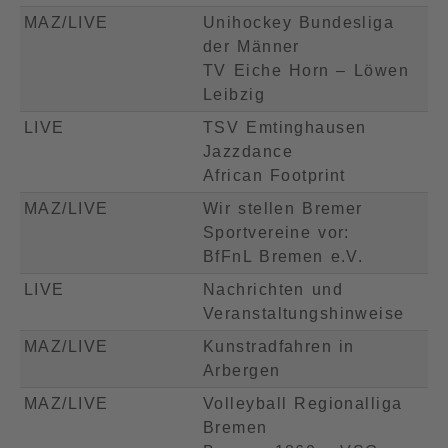
MAZ/LIVE
Unihockey Bundesliga
der Männer
TV Eiche Horn – Löwen
Leibzig
LIVE
TSV Emtinghausen
Jazzdance
African Footprint
MAZ/LIVE
Wir stellen Bremer
Sportvereine vor:
BfFnL Bremen e.V.
LIVE
Nachrichten und
Veranstaltungshinweise
MAZ/LIVE
Kunstradfahren in
Arbergen
MAZ/LIVE
Volleyball Regionalliga
Bremen