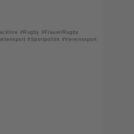
lackline #Rugby #FrauenRugby
tensport #Sportpolitik #Vereinssport