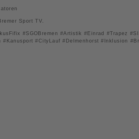
satoren
Bremer Sport TV.
kusFifix #SGOBremen #Artistik #Einrad #Trapez #S
#Kanusport #CityLauf #Delmenhorst #Inklusion #Brei