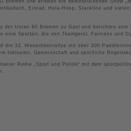
GO Bremen und erleben die beeindruckende Show „Mis
Vertikaltuch, Einrad, Hula-Hoop, Slackline und viele
 der Union 60 Bremen zu Gast und berichten vom Sp
n eine Sportart, die von Teamgeist, Fairness und Dy
d die 32. Wesertidenrallye mit über 300 Paddlerin
em Inklusion, Gemeinschaft und sportliche Begeister
serer Reihe „Sport und Politik“ mit dem sportpoliti
n.