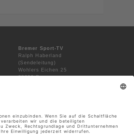
Bremer Sport-TV
Ralph Haberland
(Sendeleitung)
Wohlers Eichen 25
28239 Bremen
Deutschland
Facebook
Instagram
YouTub