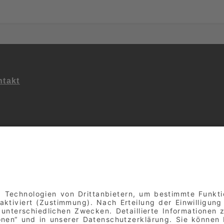
takt
ialen