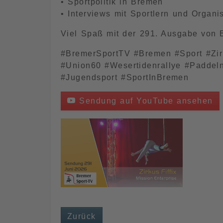
• Sportpolitik in Bremen
• Interviews mit Sportlern und Organi
Viel Spaß mit der 291. Ausgabe von 
#BremerSportTV #Bremen #Sport #Zir
#Union60 #Wesertidenrallye #Paddeln 
#Jugendsport #SportInBremen
Sendung auf YouTube ansehen
Zurück